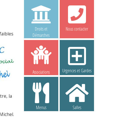
Droits et
Nous contacter
faibles
Démarches
Urgences et Gardes
Associations
tre, la
Menus
Salles
 Michel.