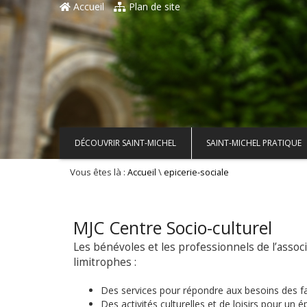
Accueil
Plan de site
DÉCOUVRIR SAINT-MICHEL
SAINT-MICHEL PRATIQUE
Vous êtes là :
\
Accueil
epicerie-sociale
MJC Centre Socio-culturel
Les bénévoles et les professionnels de l’ass
limitrophes :
Des services pour répondre aux besoins des fa
Des activités culturelles et de loisirs pour un 