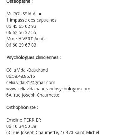
Osteopathe :
Mr ROUSSIA Allan
1 impasse des capucines
05 45 65 02 93
06 62 56 37 55
Mme HIVERT Anaïs
06 60 29 67 83
Psychologues cliniciennes :
Célia Vidal-Baudrand
06.58.48.85.16
celia.vidal31@gmail.com
www.celiavidalbaudrandpsychologue.com
6A, rue Joseph Chaumette
Orthophoniste :
Emeline TERRIER
06 10 34 50 38
6C rue Joseph Chaumette, 16470 Saint-Michel