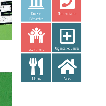
Droits et
Nous contacter
Démarches
Urgences et Gardes
Associations
Menus
Salles