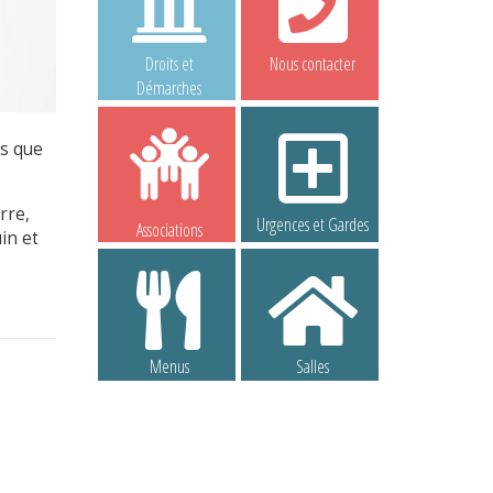
Droits et
Nous contacter
Démarches
ns que
rre,
Urgences et Gardes
Associations
in et
Menus
Salles