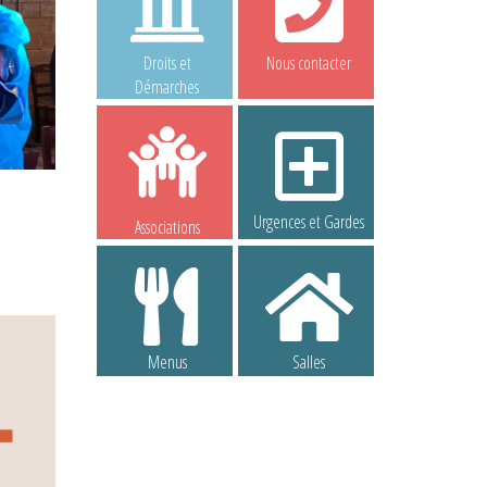
Droits et
Nous contacter
Démarches
Urgences et Gardes
Associations
Menus
Salles