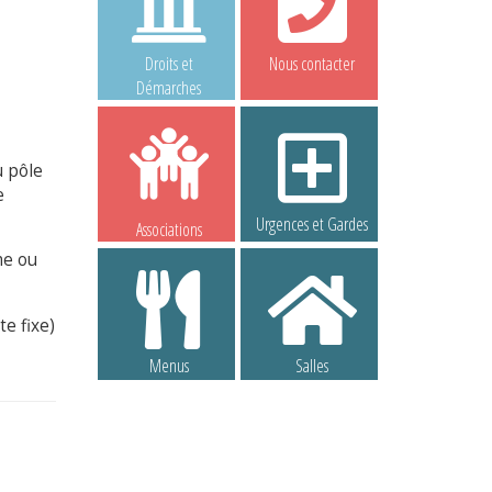
Droits et
Nous contacter
Démarches
u pôle
e
Urgences et Gardes
Associations
me ou
e fixe)
Menus
Salles