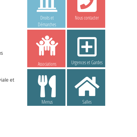
Droits et
Nous contacter
Démarches
us
Urgences et Gardes
Associations
iale et
Menus
Salles