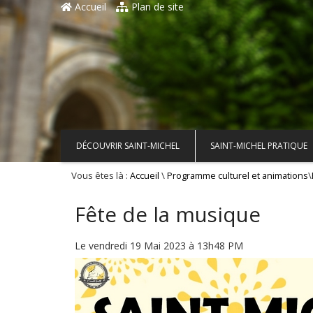
Accueil
Plan de site
DÉCOUVRIR SAINT-MICHEL
SAINT-MICHEL PRATIQUE
Vous êtes là :
\
\
Accueil
Programme culturel et animations
Fête de la musique
Le vendredi 19 Mai 2023 à 13h48 PM