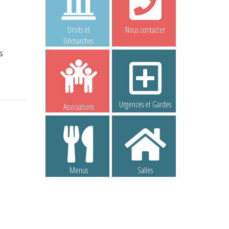
Droits et
Nous contacter
Démarches
s
Urgences et Gardes
Associations
Menus
Salles