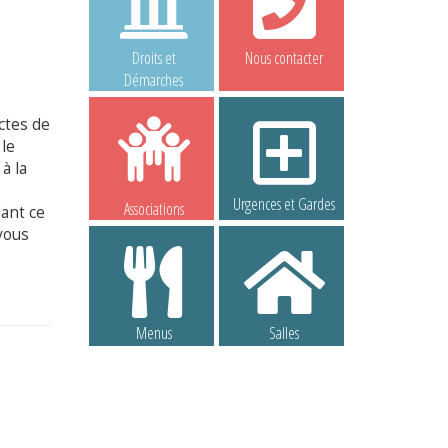
Droits et
Nous contacter
Démarches
ctes de
 le
à la
Urgences et Gardes
Associations
ant ce
 vous
Menus
Salles